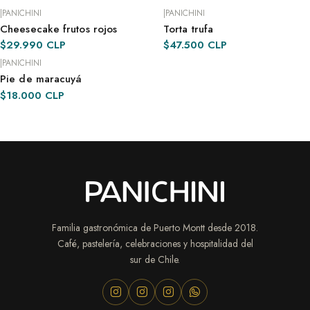
|
PANICHINI
|
PANICHINI
Cheesecake frutos rojos
Torta trufa
POR ENCARGO · 48 H
POR ENCARGO · 48 H
$29.990 CLP
$47.500 CLP
|
PANICHINI
Pie de maracuyá
POR ENCARGO · 48 H
$18.000 CLP
Familia gastronómica de Puerto Montt desde 2018.
Café, pastelería, celebraciones y hospitalidad del
sur de Chile.