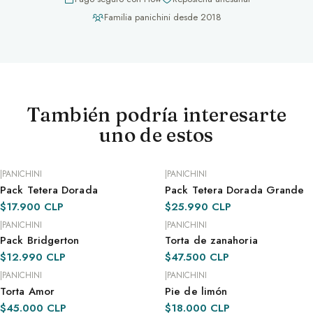
Familia panichini desde 2018
También podría interesarte
uno de estos
|
PANICHINI
|
PANICHINI
Pack Tetera Dorada
Pack Tetera Dorada Grande
POR ENCARGO · 48 H
POR ENCARGO · 48 H
$17.900 CLP
$25.990 CLP
|
PANICHINI
|
PANICHINI
Pack Bridgerton
Torta de zanahoria
POR ENCARGO · 48 H
POR ENCARGO · 48 H
$12.990 CLP
$47.500 CLP
|
PANICHINI
|
PANICHINI
Torta Amor
Pie de limón
POR ENCARGO · 48 H
POR ENCARGO · 48 H
$45.000 CLP
$18.000 CLP