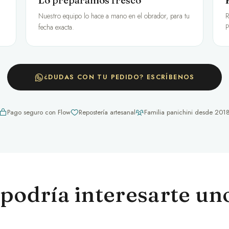
Lo preparamos fresco
Nuestro equipo lo hace a mano en el obrador, para tu
R
fecha exacta.
P
¿DUDAS CON TU PEDIDO? ESCRÍBENOS
Pago seguro con Flow
Repostería artesanal
Familia panichini desde 201
podría interesarte uno