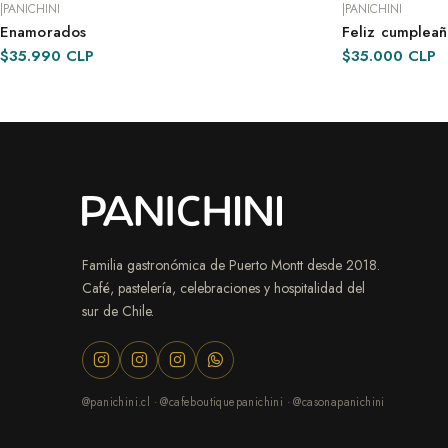
|
PANICHINI
|
PANICHINI
Enamorados
Feliz cumpleañ
ENTREGA INMEDIATA
ENTREGA INMED
$35.990 CLP
$35.000 CLP
Familia gastronómica de Puerto Montt desde 2018.
Café, pastelería, celebraciones y hospitalidad del
sur de Chile.
@panichini.cl · @cafeboutiquepanichini · @casonapanichini