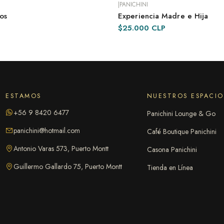
|
PANICHINI
os
Experiencia Madre e Hija
IATA
ENTREGA INMEDIATA
$25.000 CLP
ESTAMOS
NUESTROS ESPACIO
+56 9 8420 6477
Panichini Lounge & Go
panichini@hotmail.com
Café Boutique Panichini
Antonio Varas 573, Puerto Montt
Casona Panichini
Guillermo Gallardo 75, Puerto Montt
Tienda en Línea