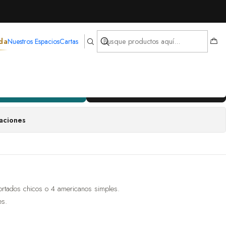
da
Nuestros Espacios
Cartas
e siempre
gregar al Carro
Comprar ahora
aciones
cortados chicos o 4 americanos simples.
es.