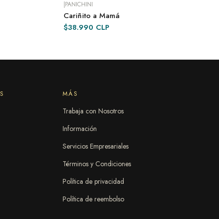
|
PANICHINI
Cariñito a Mamá
ENTREGA INMEDIATA
$38.990 CLP
S
MÁS
Trabaja con Nosotros
Información
Servicios Empresariales
Términos y Condiciones
Política de privacidad
Política de reembolso