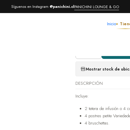
Inicio
Experiencias
Amigos de siempre
Síguenos en Instagram
@panichini.cl
PANICHINI LOUNGE & GO
Inicio
Tien
|
Amigos d
A
Cantidad
Mostrar stock de ubic
DESCRIPCIÓN
Incluye:
2 tetera de infusión o 4 
4 postres petite Variedad
4 bruschettas.