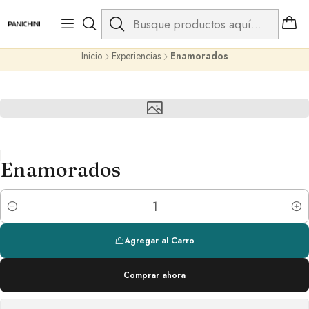
Síguenos en Instagram
@panichini.cl
PANICHINI LOUNGE & GO
Inicio
Experiencias
Enamorados
|
Enamorados
Cantidad
Agregar al Carro
Comprar ahora