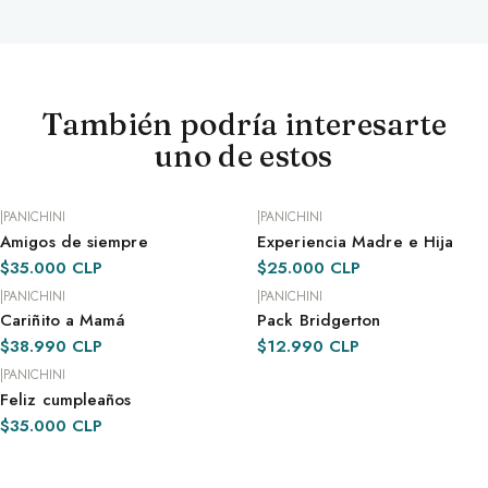
También podría interesarte
uno de estos
|
PANICHINI
|
PANICHINI
Amigos de siempre
Experiencia Madre e Hija
ENTREGA INMEDIATA
ENTREGA INMEDIATA
$35.000 CLP
$25.000 CLP
|
PANICHINI
|
PANICHINI
Cariñito a Mamá
Pack Bridgerton
ENTREGA INMEDIATA
POR ENCARGO · 48 H
$38.990 CLP
$12.990 CLP
|
PANICHINI
Feliz cumpleaños
ENTREGA INMEDIATA
$35.000 CLP